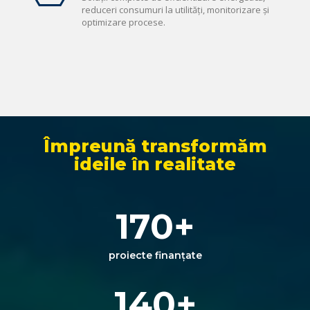
reduceri consumuri la utilități, monitorizare și
optimizare procese.
Împreună transformăm
ideile în realitate
170
+
proiecte finanțate
140
+